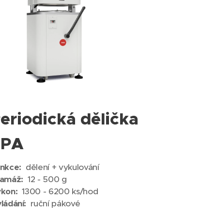
eriodická dělička
SPA
nkce:
dělení + vykulování
amáž:
12 - 500 g
kon:
1300 - 6200 ks/hod
ládání:
ruční pákové