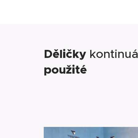
Děličky
kontinuá
použité