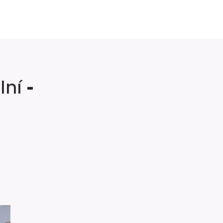
lní
-