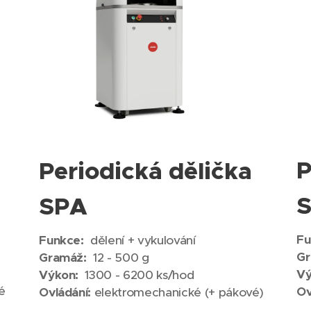
a
P
Periodická dělička
SPA
Fu
Funkce:
dělení + vykulování
Gr
Gramáž:
12 - 500 g
Vý
Výkon:
1300 - 6200 ks/hod
é
Ov
Ovládání:
elektromechanické (+ pákové)