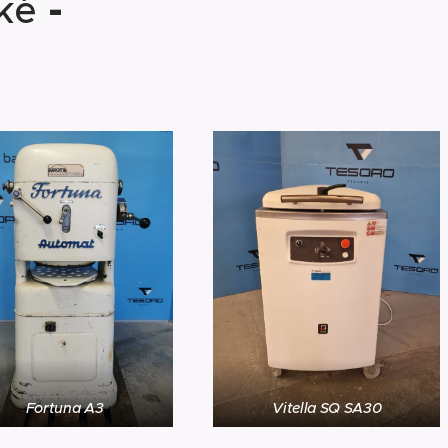
cké
-
Fortuna A3
Vitella SQ SA30