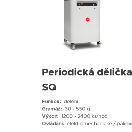
Periodická děličk
SQ
Funkce:
dělení
Gramáž:
30 - 550 g
Výkon:
1200 - 2400 ks/hod
Ovládání:
elektromechanické / pákov