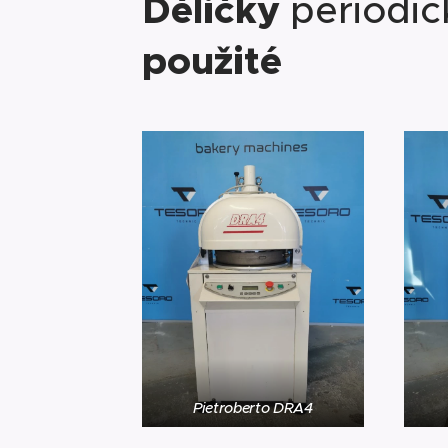
Děličky
periodi
použité
Pietroberto DRA4