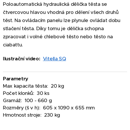
Poloautomatická hydraulická dělička těsta se
čtvercovou hlavou vhodná pro dělení všech druhů
těst.
Na ovládacím panelu lze plynule ovládat dobu
stlačení těsta.
Díky tomu je dělička schopna
zpracovat i volné chlebové těsto nebo těsto na
ciabattu.
Ilustrační video:
Vitella SQ
Parametry
Max kapacita těsta: 20 kg
Počet klonků: 30 ks
Gramáž: 100 - 660 g
Rozměry (š v h): 605 x 1090 x 655 mm
Hmotnost stroje: 230 kg