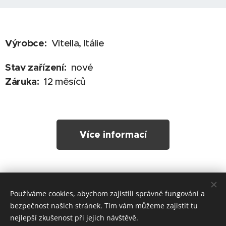
Výrobce:
Vitella, Itálie
Stav zařízení:
nové
Záruka:
12 měsíců
Více informací
Používáme cookies, abychom zajistili správné fungování a
Tesoro Technic s.r.o.
bezpečnost našich stránek. Tím vám můžeme zajistit tu
Zásady ochrany osobních údajů
Cookies
nejlepší zkušenost při jejich návštěvě.