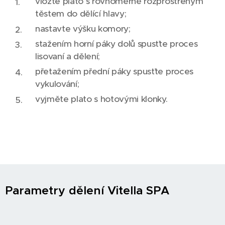
vložte plato s rovnoměrně rozprostřeným
těstem do dělící hlavy;
nastavte výšku komory;
stažením horní páky dolů spusťte proces
lisovaní a dělení;
přetažením přední páky spusťte proces
vykulování;
vyjměte plato s hotovými klonky.
Parametry dělení Vitella SPA