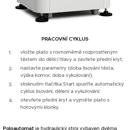
PRACOVNÍ CYKLUS
vložte plato s rovnoměrně rozprostřeným
těstem do dělící hlavy a zavřete přední kryt;
nastavte parametry (doba lisování těsta,
výška komor, doba vykulování);
stisknutím tlačítka Start spusťte automatický
cyklus lisování, dělení a vykulování;
otevřete přední kryt a vyjměte plato s
hotovými klonky.
Poloautomat
je hydraulický stroj vybaven dvěma