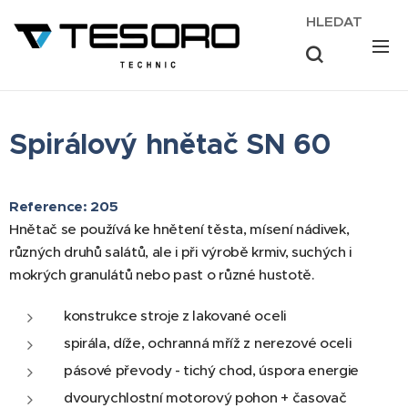
HLEDAT
Spirálový hnětač SN 60
Reference: 205
Hnětač se používá ke hnětení těsta, mísení nádivek,
různých druhů salátů, ale i při výrobě krmiv, suchých i
mokrých granulátů nebo past o různé hustotě.
konstrukce stroje z lakované oceli
spirála, díže, ochranná mříž z nerezové oceli
pásové převody - tichý chod, úspora energie
dvourychlostní motorový pohon + časovač