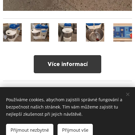
Více informací
Používáme cookies, abychom zajistili správné fungování a
Tesoro Technic s.r.o.
bezpečnost našich stránek. Tím vám můžeme zajistit tu
Zásady ochrany osobních údajů
Cookies
nejlepší zkušenost při jejich návštěvě.
Jazyky
Přijmout nezbytné
Přijmout vše
Čeština
English