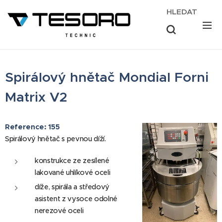
HLEDAT
Spirálový hnětač Mondial Forni
Matrix V2
Reference: 155
Spirálový hnětač s pevnou díží.
konstrukce ze zesílené
lakované uhlíkové oceli
díže, spirála a středový
asistent z vysoce odolné
nerezové oceli