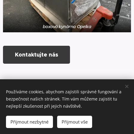
boxová kynárna Opelka
Kontaktujte nás
Používáme cookies, abychom zajistili správné fungování a
Tesoro Technic s.r.o.
bezpečnost našich stránek. Tím vám můžeme zajistit tu
Zásady ochrany osobních údajů
Cookies
nejlepší zkušenost při jejich návštěvě.
Jazyky
Přijmout nezbytné
Přijmout vše
Čeština
English