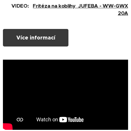
VIDEO:
Fritéza na koblihy JUFEBA - WW-GWX
20A
Více informací